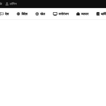
र्क
लॉगिन
देश
विदेश
खेल
मनोरंजन
व्यापार
धार्म