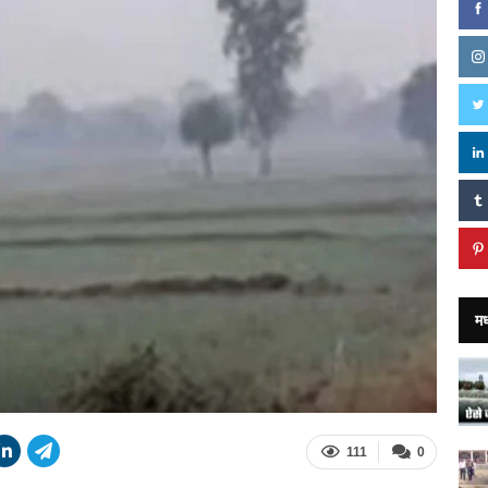
मध
111
0