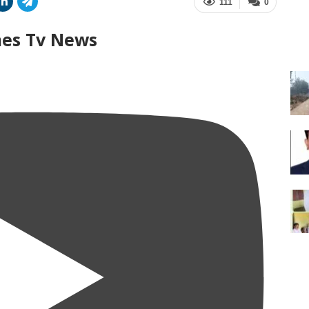
111
0
mes Tv News