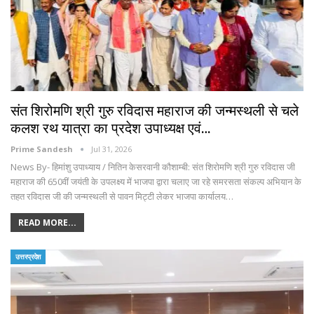
संत शिरोमणि श्री गुरु रविदास महाराज की जन्मस्थली से चले
कलश रथ यात्रा का प्रदेश उपाध्यक्ष एवं…
Prime Sandesh
Jul 31, 2026
News By- हिमांशु उपाध्याय / नितिन केसरवानी कौशाम्बी: संत शिरोमणि श्री गुरु रविदास जी
महाराज की 650वीं जयंती के उपलक्ष्य में भाजपा द्वारा चलाए जा रहे समरसता संकल्प अभियान के
तहत रविदास जी की जन्मस्थली से पावन मिट्टी लेकर भाजपा कार्यालय…
READ MORE...
उत्तरप्रदेश