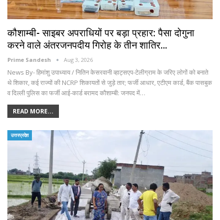
कौशाम्बी- साइबर अपराधियों पर बड़ा प्रहार: पैसा दोगुना
करने वाले अंतरजनपदीय गिरोह के तीन शातिर…
Prime Sandesh
Aug 3, 2026
News By- हिमांशु उपाध्याय / नितिन केसरवानी व्हाट्सएप-टेलीग्राम के जरिए लोगों को बनाते
थे शिकार, कई राज्यों की NCRP शिकायतों से जुड़े तार; फर्जी आधार, एटीएम कार्ड, बैंक पासबुक
व दिल्ली पुलिस का फर्जी आई-कार्ड बरामद कौशाम्बी: जनपद में…
READ MORE...
उत्तरप्रदेश