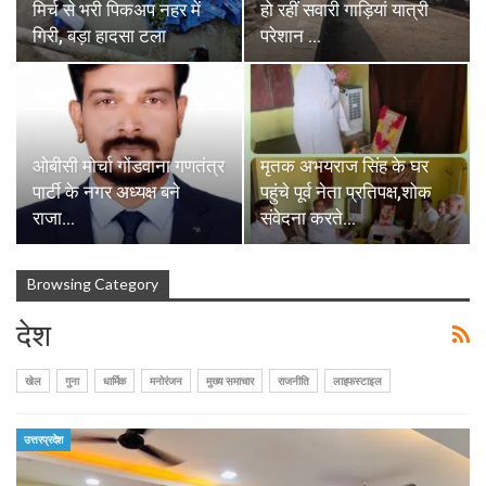
मिर्च से भरी पिकअप नहर में
हो रहीं सवारी गाड़ियां यात्री
गिरी, बड़ा हादसा टला
परेशान …
ओबीसी मोर्चा गोंडवाना गणतंत्र
मृतक अभयराज सिंह के घर
पार्टी के नगर अध्यक्ष बने
पहुंचे पूर्व नेता प्रतिपक्ष,शोक
राजा…
संवेदना करते…
Browsing Category
देश
खेल
गुना
धार्मिक
मनोरंजन
मुख्य समाचार
राजनीति
लाइफस्टाइल
उत्तरप्रदेश