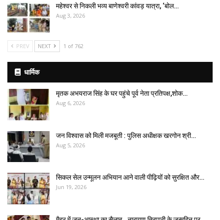
महेश्वर से निकली भव्य बाणेश्वरी कांवड़ यात्रा, ‘बोल…
Aug 3, 2026
PREV
NEXT
1 of 762
धार्मिक
मृतक अभयराज सिंह के घर पहुंचे पूर्व नेता प्रतिपक्ष,शोक…
Aug 6, 2026
जन विश्वास को मिली मजबूती : पुलिस अधीक्षक खरगोन श्री…
Aug 5, 2026
सिकल सेल उन्मूलन अभियान आने वाली पीढ़ियों को सुरक्षित और…
Jun 19, 2026
मैहर में जन-आस्था का सैलाब _नारायण त्रिपाठी के जन्मदिन पर…