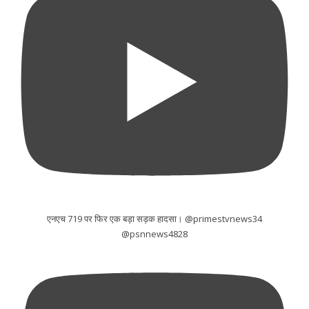
एनएच 719 पर फिर एक बड़ा सड़क हादसा। @primestvnews34
@psnnews4828