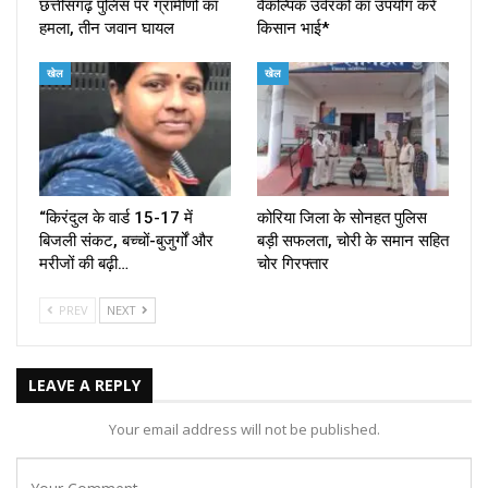
छत्तीसगढ़ पुलिस पर ग्रामीणों का
वैकल्पिक उर्वरकों का उपयोग करे
हमला, तीन जवान घायल
किसान भाई*
खेल
खेल
“किरंदुल के वार्ड 15-17 में
कोरिया जिला के सोनहत पुलिस
बिजली संकट, बच्चों-बुजुर्गों और
बड़ी सफलता, चोरी के समान सहित
मरीजों की बढ़ी…
चोर गिरफ्तार
PREV
NEXT
LEAVE A REPLY
Your email address will not be published.