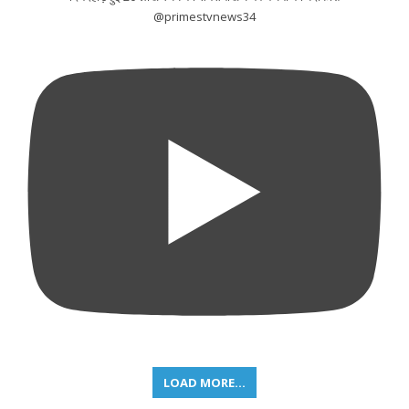
@primestvnews34
LOAD MORE...