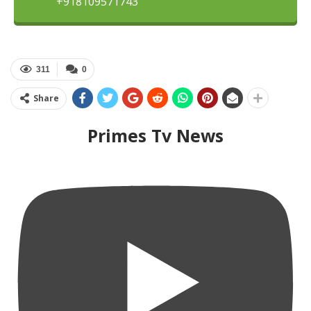
+918109571743
311
0
Share
Primes Tv News