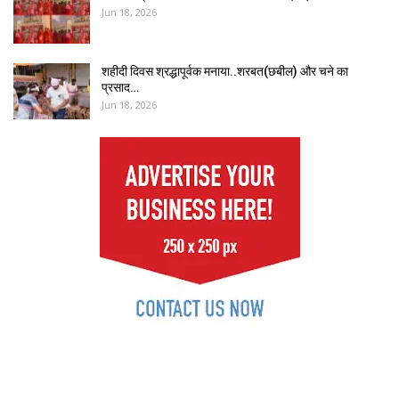
Jun 18, 2026
शहीदी दिवस श्रद्धापूर्वक मनाया..शरबत(छबील) और चने का
प्रसाद…
Jun 18, 2026