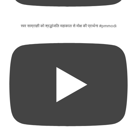
स्वर साम्राज्ञी को श्रद्धांजलि महाकाल से मोक्ष की प्रार्थना #pmmodi