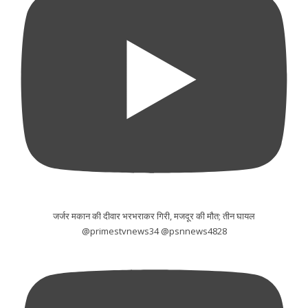
जर्जर मकान की दीवार भरभराकर गिरी, मजदूर की मौत; तीन घायल
@primestvnews34 @psnnews4828