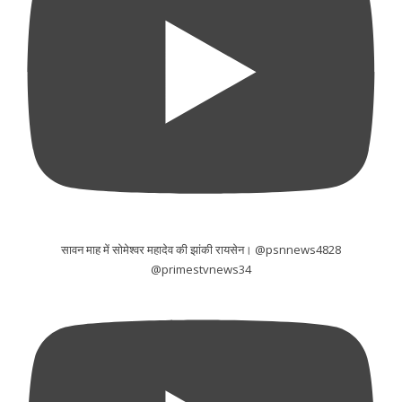
सावन माह में सोमेश्वर महादेव की झांकी रायसेन। @psnnews4828
@primestvnews34