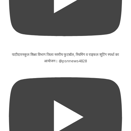
पाटीदारस्कूल शिक्षा विभाग जिला स्तरीय फुटबॉल, स्विमिंग व राइफल शूटिंग स्पर्धा का
आयोजन। @psnnews4828