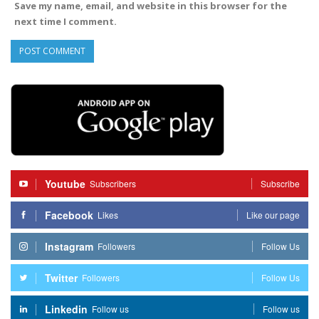
Save my name, email, and website in this browser for the
next time I comment.
Youtube
Subscribers
Subscribe
Facebook
Likes
Like our page
Instagram
Followers
Follow Us
Twitter
Followers
Follow Us
Linkedin
Follow us
Follow us