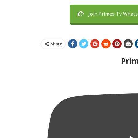
Join Primes Tv What
Share
Pri