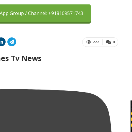
sApp Group / Channel: +918109571743
222
0
mes Tv News