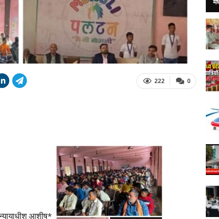
मध
222
0
ै-न्यायाधीश आशीष*