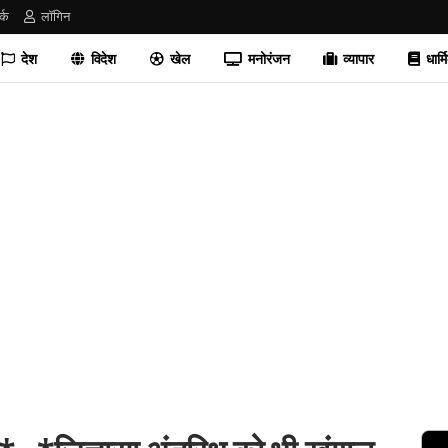
र्क
लॉगिन
देश
विदेश
खेल
मनोरंजन
व्यापार
धार्म