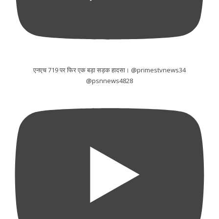
एनएच 719 पर फिर एक बड़ा सड़क हादसा। @primestvnews34
@psnnews4828