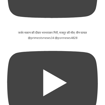
जर्जर मकान की दीवार भरभराकर गिरी, मजदूर की मौत; तीन घायल
@primestvnews34 @psnnews4828