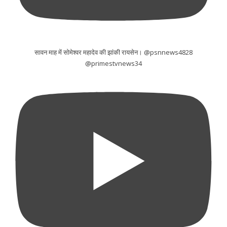
सावन माह में सोमेश्वर महादेव की झांकी रायसेन। @psnnews4828
@primestvnews34