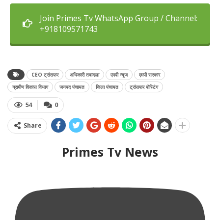
Join Primes Tv WhatsApp Group / Channel:
+918109571743
CEO ट्रांसफर
अधिकारी तबादला
एमपी न्यूज
एमपी सरकार
ग्रामीण विकास विभाग
जनपद पंचायत
जिला पंचायत
ट्रांसफर पोस्टिंग
54
0
Share
Primes Tv News