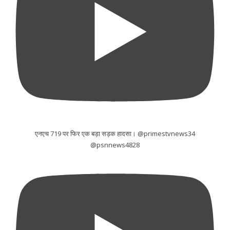
एनएच 719 पर फिर एक बड़ा सड़क हादसा। @primestvnews34
@psnnews4828