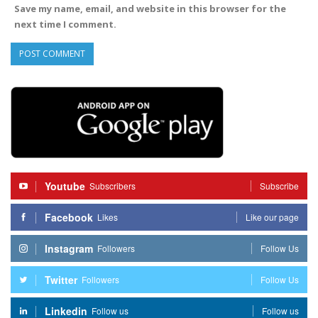
Save my name, email, and website in this browser for the
next time I comment.
Youtube
Subscribers
Subscribe
Facebook
Likes
Like our page
Instagram
Followers
Follow Us
Twitter
Followers
Follow Us
Linkedin
Follow us
Follow us