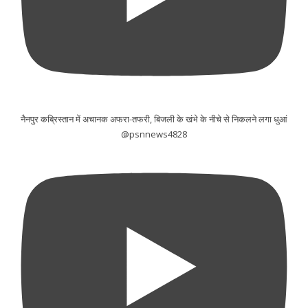
नैनपुर कब्रिस्तान में अचानक अफरा-तफरी, बिजली के खंभे के नीचे से निकलने लगा धुआं
@psnnews4828