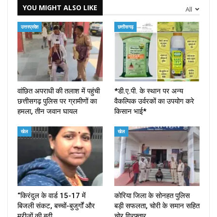
YOU MIGHT ALSO LIKE
All
उत्तरप्रदेश
छत्तीसगढ़
वांछित अपराधी की तलाश में पहुंची
*डी.ए.पी. के स्थान पर अन्य
छत्तीसगढ़ पुलिस पर ग्रामीणों का
वैकल्पिक उर्वरकों का उपयोग करे
हमला, तीन जवान घायल
किसान भाई*
खेल
खेल
“किरंदुल के वार्ड 15-17 में
कोरिया जिला के सोनहत पुलिस
बिजली संकट, बच्चों-बुजुर्गों और
बड़ी सफलता, चोरी के समान सहित
मरीजों की बढ़ी…
चोर गिरफ्तार