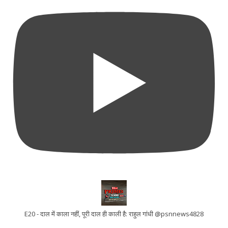
E20 - दाल में काला नहीं, पूरी दाल ही काली है: राहुल गांधी @psnnews4828