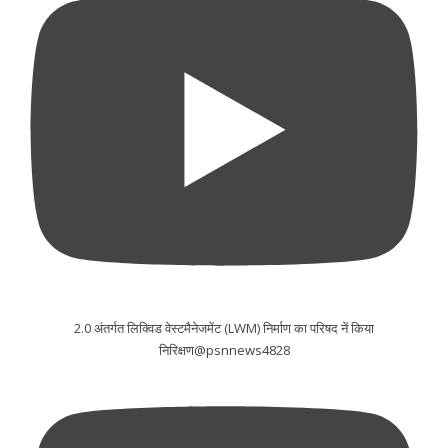
2.0 अंतर्गत लिक्विड वेस्टमैनेजमेंट (LWM) निर्माण का परिषद नें किया
निरिक्षण@psnnews4828