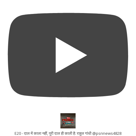
E20 - दाल में काला नहीं, पूरी दाल ही काली है: राहुल गांधी @psnnews4828