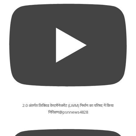
2.0 अंतर्गत लिक्विड वेस्टमैनेजमेंट (LWM) निर्माण का परिषद नें किया
निरिक्षण@psnnews4828