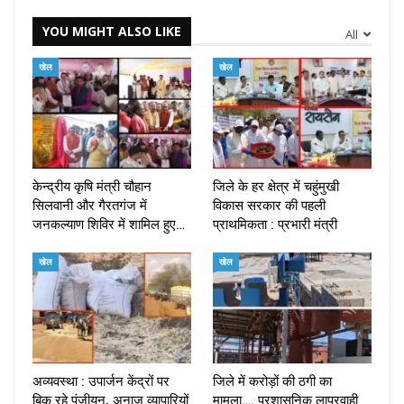
YOU MIGHT ALSO LIKE
All
खेल
खेल
केन्द्रीय कृषि मंत्री चौहान
जिले के हर क्षेत्र में चहुंमुखी
सिलवानी और गैरतगंज में
विकास सरकार की पहली
जनकल्याण शिविर में शामिल हुए…
प्राथमिकता : प्रभारी मंत्री
खेल
खेल
अव्यवस्था : उपार्जन केंद्रों पर
जिले में करोड़ों की ठगी का
बिक रहे पंजीयन, अनाज व्यापारियों
मामला…. प्रशासनिक लापरवाही