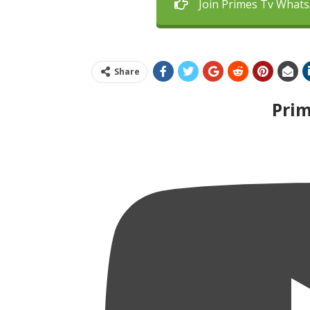
Join Primes Tv What
Share
Pri