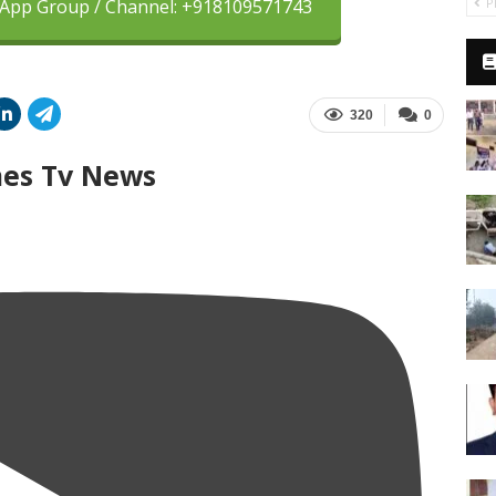
sApp Group / Channel: +918109571743
P
320
0
mes Tv News