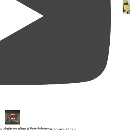
 (LWM) निर्माण का परिषद नें किया निरिक्षण@psnnews4828