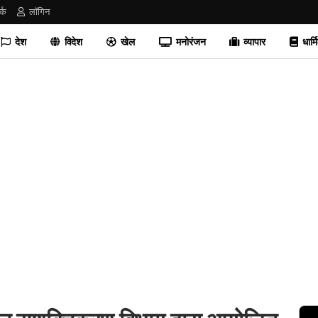
र्क
लॉगिन
देश
विदेश
खेल
मनोरंजन
व्यापार
धार्म