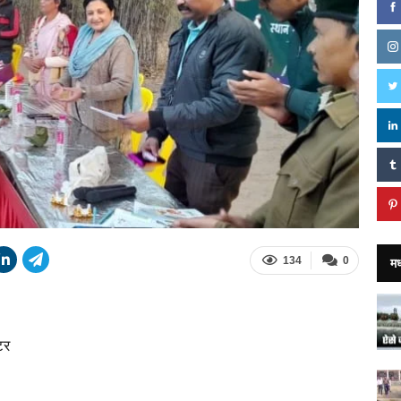
मध
134
0
टर