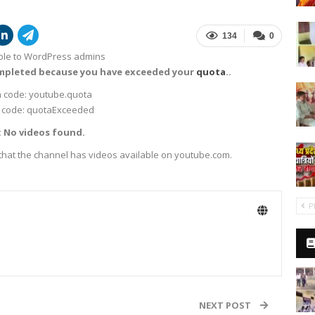
134
0
sible to WordPress admins
ompleted because you have exceeded your
quota
..
 code: youtube.quota
 code: quotaExceeded
: No videos found.
 that the channel has videos available on youtube.com.
P
NEXT POST