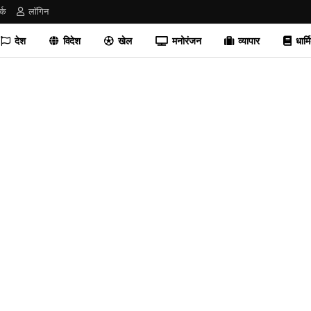
र्क
लॉगिन
देश
विदेश
खेल
मनोरंजन
व्यापार
धार्म