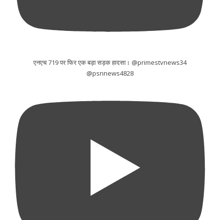
एनएच 719 पर फिर एक बड़ा सड़क हादसा। @primestvnews34
@psnnews4828