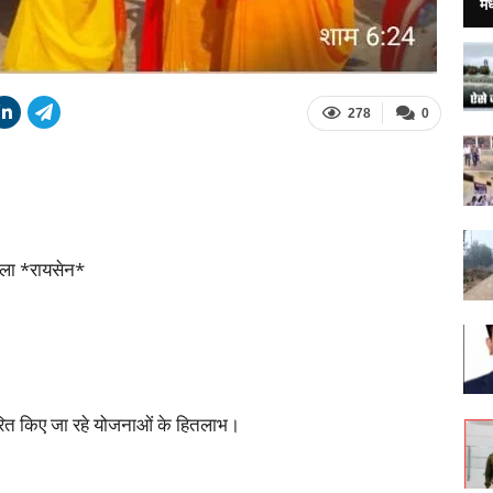
मध
278
0
जिला *रायसेन*
ित किए जा रहे योजनाओं के हितलाभ।