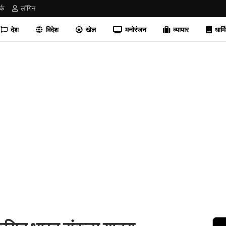
र्क
लॉगिन
देश
विदेश
खेल
मनोरंजन
व्यापार
धार्म