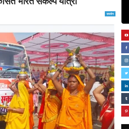
विकसित भारत संकल्प यात्रा
रायसेन