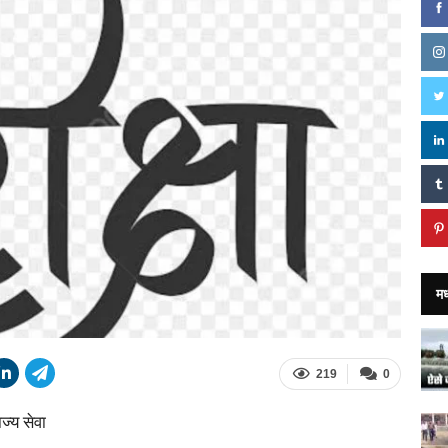
मध
219
0
ाज्य सेवा