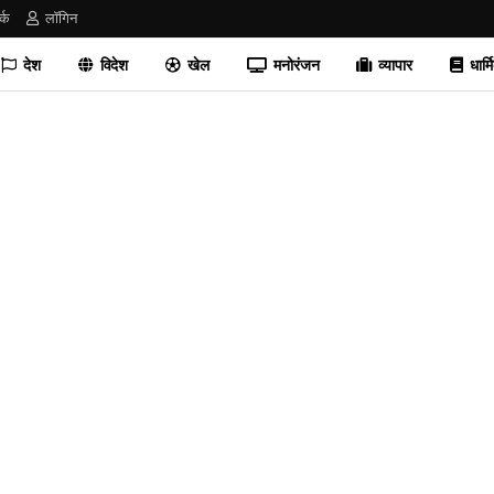
र्क
लॉगिन
देश
विदेश
खेल
मनोरंजन
व्यापार
धार्म