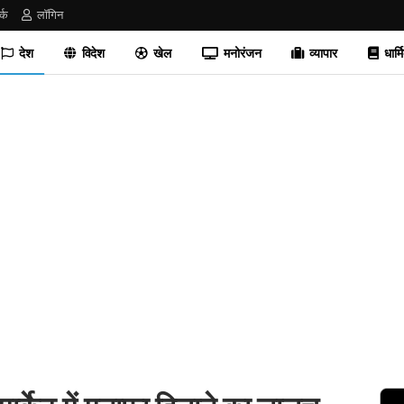
र्क
लॉगिन
देश
विदेश
खेल
मनोरंजन
व्यापार
धार्म