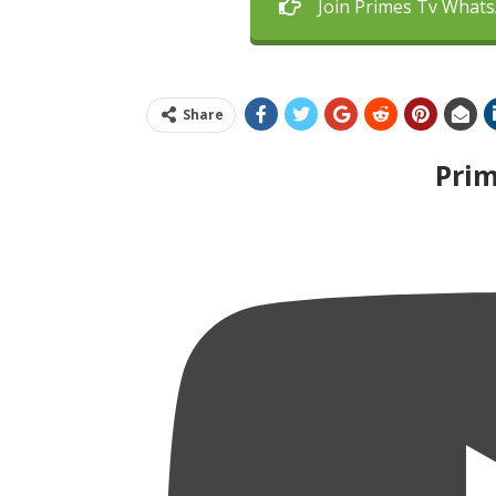
Join Primes Tv What
Share
Pri