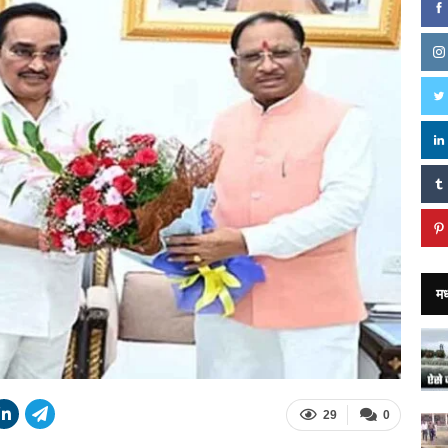
मध
29
0