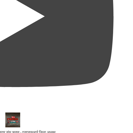
ो छात्र संघ चुनाव - एनएसयूआई जिला अध्यक्ष