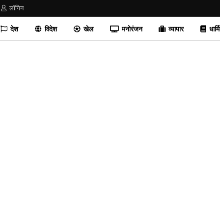
लॉगिन
देश
विदेश
खेल
मनोरंजन
व्यापार
धार्म