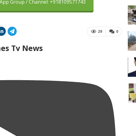
sApp Group / Channel: +918109571743
29
0
mes Tv News