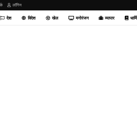
र्क
लॉगिन
देश
विदेश
खेल
मनोरंजन
व्यापार
धार्म