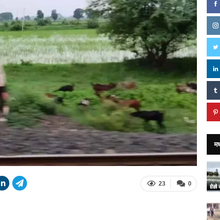
मध
23
0