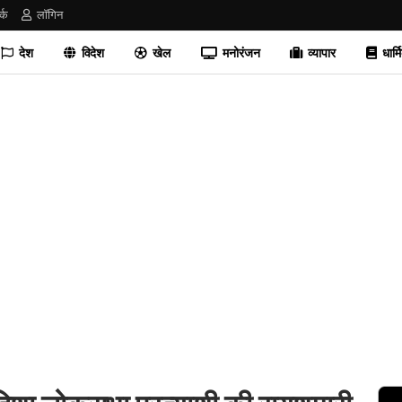
र्क
लॉगिन
देश
विदेश
खेल
मनोरंजन
व्यापार
धार्म