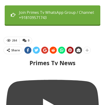
Join Primes Tv WhatsApp Group / Channel:
+918109571743
264
0
Share
Primes Tv News