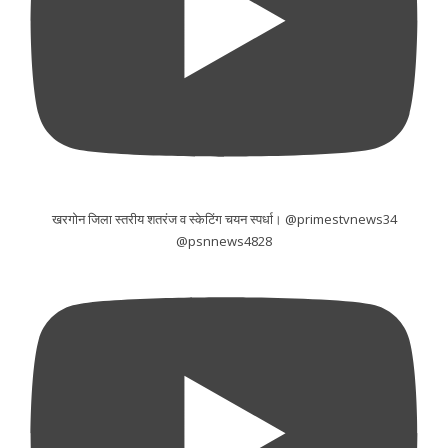
खरगोन जिला स्तरीय शतरंज व स्केटिंग चयन स्पर्धा। @primestvnews34
@psnnews4828