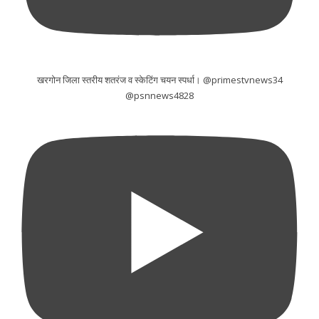
खरगोन जिला स्तरीय शतरंज व स्केटिंग चयन स्पर्धा। @primestvnews34
@psnnews4828