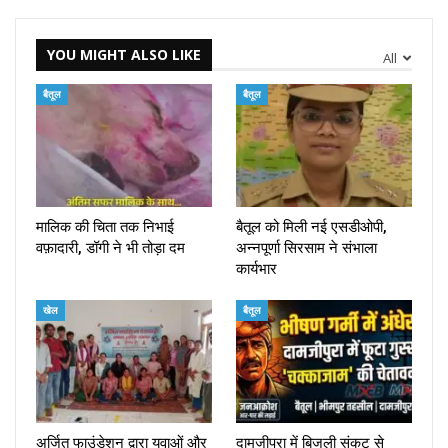
YOU MIGHT ALSO LIKE
All
बैतूल
बैतूल
मालिक की चिता तक निभाई
बैतूल को मिली नई एसडीओपी,
वफ़ादारी, डॉगी ने भी तोड़ा दम
अन्नपूर्णा सिरसाम ने संभाला
कार्यभार
खेल
बैतूल
अर्जित फाउंडेशन द्वारा युवाओं और
दामजीपुरा में बिजली संकट से