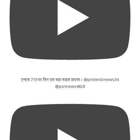
एनएच 719 पर फिर एक बड़ा सड़क हादसा। @primestvnews34
@psnnews4828