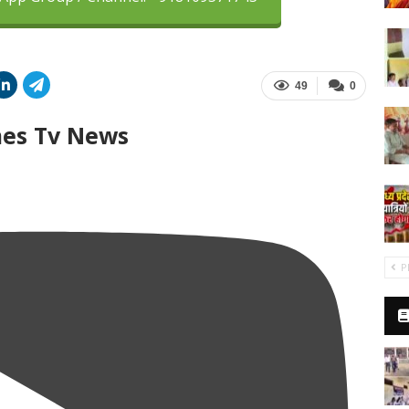
49
0
mes Tv News
P