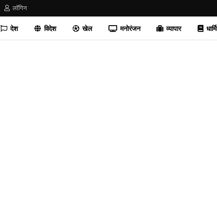
लॉगिन
देश
विदेश
खेल
मनोरंजन
व्यापार
धार्म