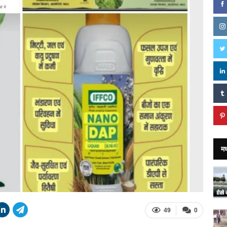
मध
49
0