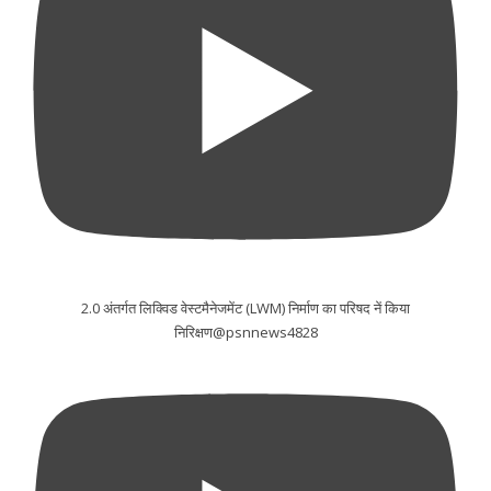
2.0 अंतर्गत लिक्विड वेस्टमैनेजमेंट (LWM) निर्माण का परिषद नें किया
निरिक्षण@psnnews4828