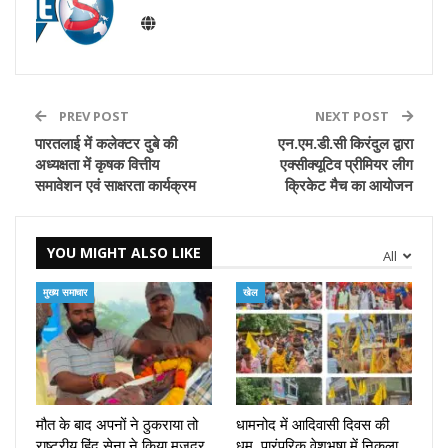
PREV POST
NEXT POST
पारतलाई में कलेक्टर दुबे की
एन.एम.डी.सी किरंदुल द्वारा
अध्यक्षता में कृषक वित्तीय
एक्‍सीक्‍यूटिव प्रीमियर लीग
समावेशन एवं साक्षरता कार्यक्रम
क्रिकेट मैच का आयोजन
YOU MIGHT ALSO LIKE
All
मुख्य समाचार
खेल
मौत के बाद अपनों ने ठुकराया तो
धामनोद में आदिवासी दिवस की
राष्ट्रीय हिंदू सेना ने किया मजदूर
धूम, पारंपरिक वेशभूषा में निकला