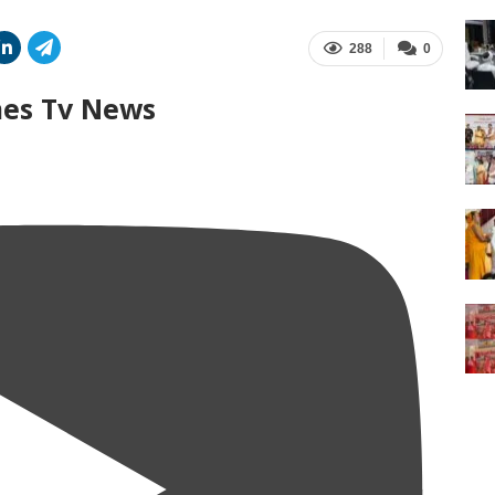
288
0
mes Tv News