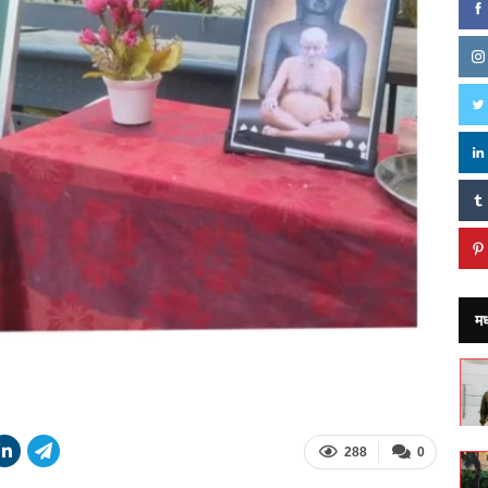
मध
288
0