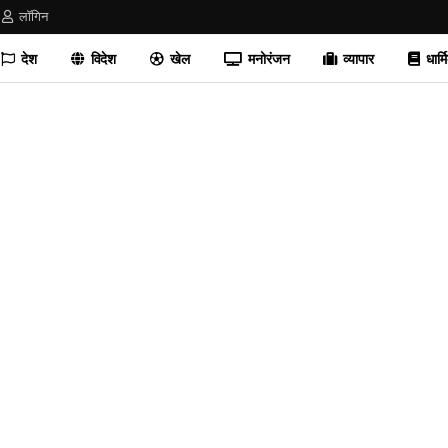
लॉगिन
देश
विदेश
खेल
मनोरंजन
व्यापार
धार्म