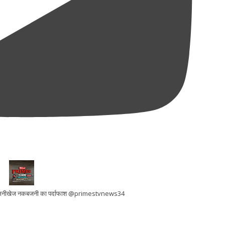
ी सनसनीखेज नकबजनी का पर्दाफाश @primestvnews34