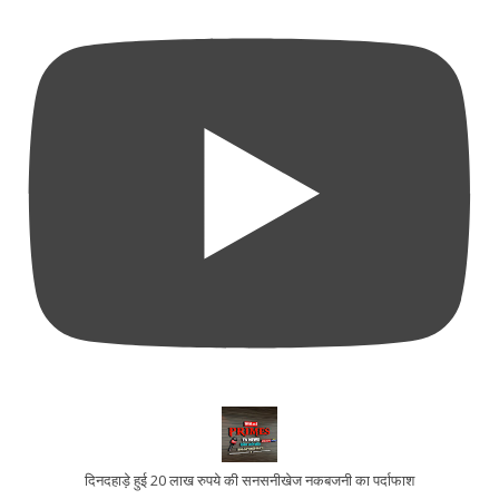
दिनदहाड़े हुई 20 लाख रुपये की सनसनीखेज नकबजनी का पर्दाफाश