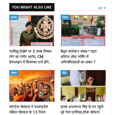
YOU MIGHT ALSO LIKE
All
कटनी
भोपाल
प्रशिक्षु DSP पर ₹2 लाख रिश्वत
बैतूल कलेक्टर साहब ! पढ़ार
लेने का गंभीर आरोप, CM
कॉलेज ऑफ नर्सिंग में
हेल्पलाइन में शिकायत दर्ज होने…
अनियमितताओं का अंबार ?
भोपाल
खेल
कांग्रेस सेवादल ने मध्यप्रदेश
मृतक अभयराज सिंह के घर पहुंचे
महिला सेवादल के 13 जिला
पूर्व नेता प्रतिपक्ष,शोक संवेदना