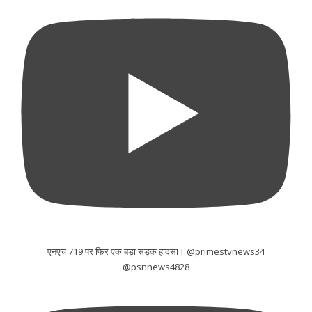
एनएच 719 पर फिर एक बड़ा सड़क हादसा। @primestvnews34
@psnnews4828