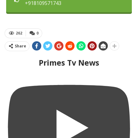
+918109571743
262
0
Share
Primes Tv News