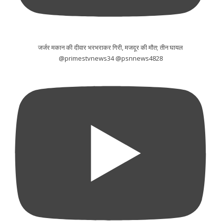
जर्जर मकान की दीवार भरभराकर गिरी, मजदूर की मौत; तीन घायल
@primestvnews34 @psnnews4828