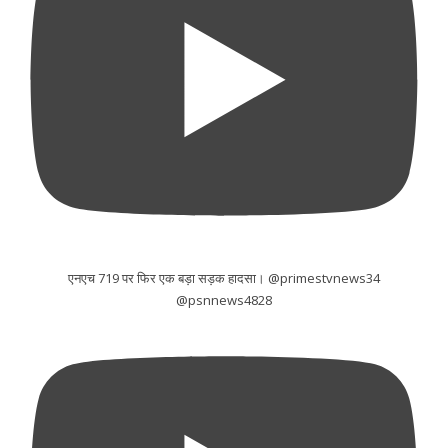
एनएच 719 पर फिर एक बड़ा सड़क हादसा। @primestvnews34
@psnnews4828