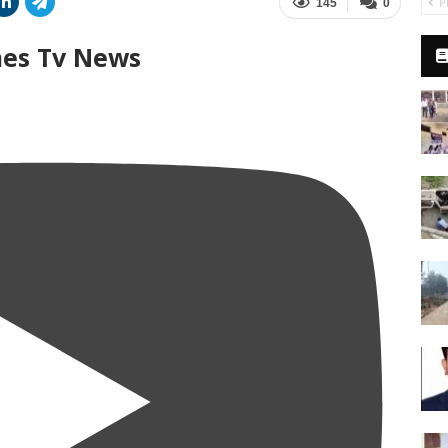
P
145
0
mes Tv News