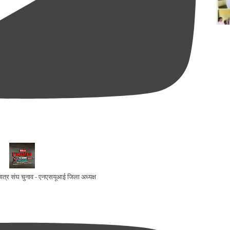
ो छात्र संघ चुनाव - एनएसयूआई जिला अध्यक्ष