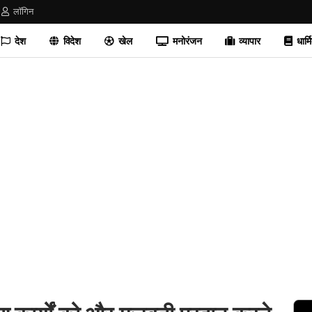
लॉगिन
देश
विदेश
खेल
मनोरंजन
व्यापार
धार्म