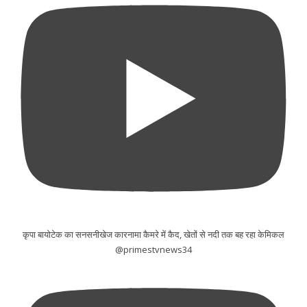
कृपा बायोटेक का सनसनीखेज कारनामा कैमरे में कैद, खेतों से नदी तक बह रहा केमिकल
@primestvnews34