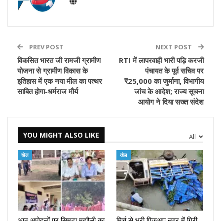
PREV POST
NEXT POST
विकसित भारत जी रामजी ग्रामीण
RTI में लापरवाही भारी पड़ि करजी
योजना से ग्रामीण विकास के
पंचायत के पूर्व सचिव पर
इतिहास में एक नया मील का पत्थर
₹25,000 का जुर्माना, विभागीय
साबित होगा-धर्मराज मौर्य
जांच के आदेश; राज्य सूचना
आयोग ने दिया सख्त संदेश
YOU MIGHT ALSO LIKE
All
खेल
खेल
आठ आवेदनों पर सिमटा मझौली का
मिर्च से भरी पिकअप नहर में गिरी,