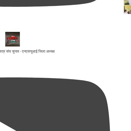
ो छात्र संघ चुनाव - एनएसयूआई जिला अध्यक्ष