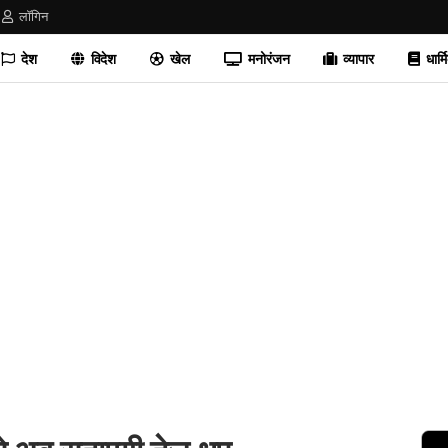
लॉगिन
देश
विदेश
खेल
मनोरंजन
व्यापार
धार्म