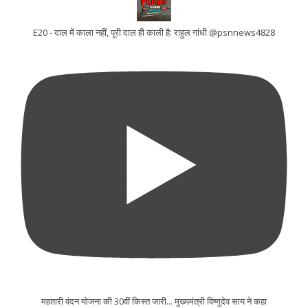
E20 - दाल में काला नहीं, पूरी दाल ही काली है: राहुल गांधी @psnnews4828
महतारी वंदन योजना की 30वीं किस्त जारी... मुख्यमंत्री विष्णुदेव साय ने कहा