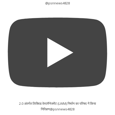
@psnnews4828
2.0 अंतर्गत लिक्विड वेस्टमैनेजमेंट (LWM) निर्माण का परिषद नें किया
निरिक्षण@psnnews4828