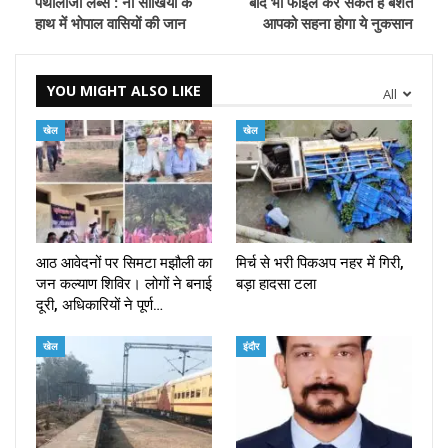
पैथोलाजी लैब्स : नौ सीखियों के
बाद भी फाइल कर सकते हैं बशर्ते
हाथ में भोपाल वासियों की जान
आपको सहना होगा ये नुकसान
YOU MIGHT ALSO LIKE
All
खेल
खेल
आठ आवेदनों पर सिमटा मझौली का
मिर्च से भरी पिकअप नहर में गिरी,
जन कल्याण शिविर। लोगों ने बनाई
बड़ा हादसा टला
दूरी, अधिकारियों ने पूर्ण…
खेल
इंदौर