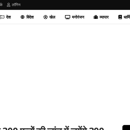
र्क
लॉगिन
देश
विदेश
खेल
मनोरंजन
व्यापार
धार्म