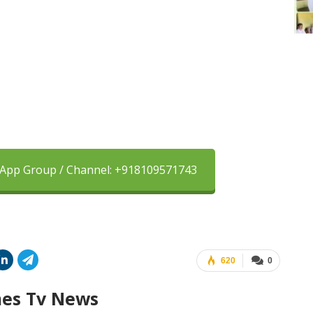
sApp Group / Channel: +918109571743
620
0
mes Tv News