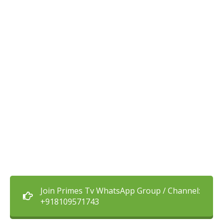
Join Primes Tv WhatsApp Group / Channel:
+918109571743