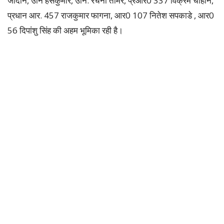
जादौन, उनि हंसकुमार, उनि. रचना तौमर, प्रआर0 337 विक्रम चौहान,
प्रधान आर. 457 राजकुमार फागना, आर0 107 नितेश सपकाडे , आर0
56 दिपांशु सिंह की अहम भूमिका रही है।