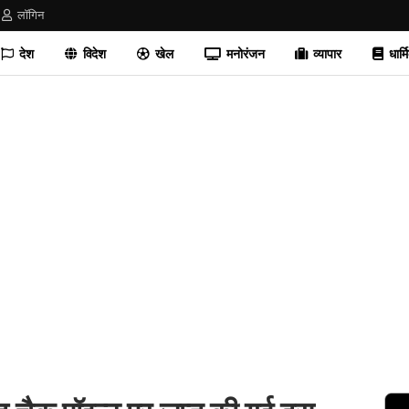
लॉगिन
देश
विदेश
खेल
मनोरंजन
व्यापार
धार्म