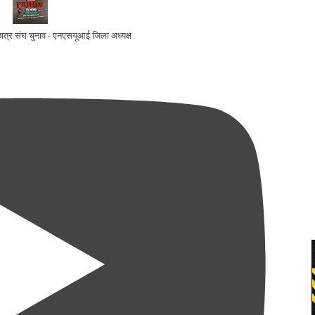
ो छात्र संघ चुनाव - एनएसयूआई जिला अध्यक्ष