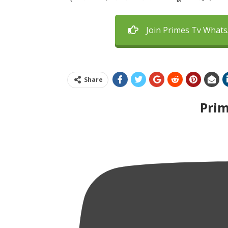
Join Primes Tv What
Share
Pri