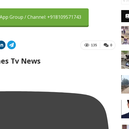
P
sApp Group / Channel: +918109571743
135
0
mes Tv News