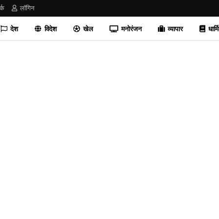
र्क
लॉगिन
देश
विदेश
खेल
मनोरंजन
व्यापार
धार्म