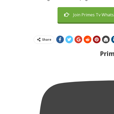
Join Primes Tv What
Share
Pri