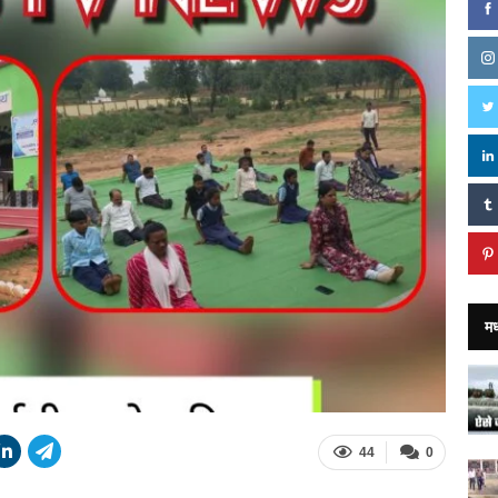
मध
44
0