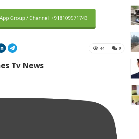
sApp Group / Channel: +918109571743
44
0
mes Tv News