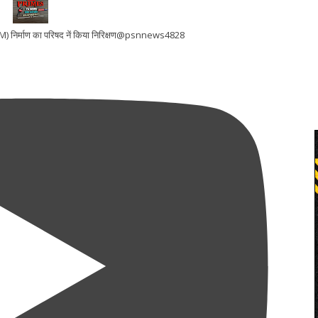
 (LWM) निर्माण का परिषद नें किया निरिक्षण@psnnews4828