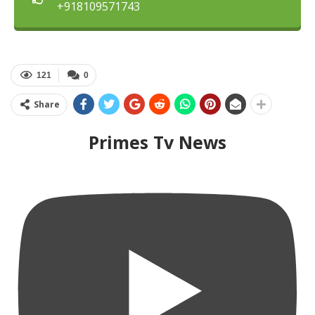
+918109571743
121
0
Share
Primes Tv News