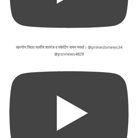
खरगोन जिला स्तरीय शतरंज व स्केटिंग चयन स्पर्धा। @primestvnews34
@psnnews4828