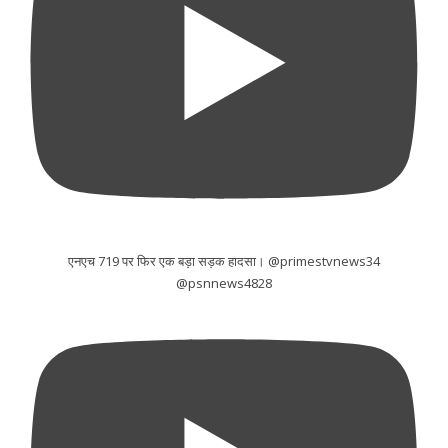
एनएच 719 पर फिर एक बड़ा सड़क हादसा। @primestvnews34
@psnnews4828