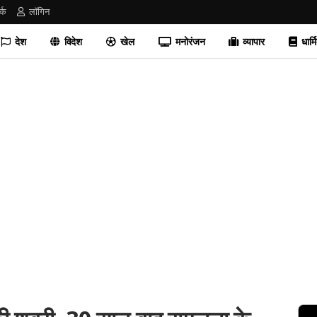
र्क
लॉगिन
देश
विदेश
खेल
मनोरंजन
व्यापार
धार्म