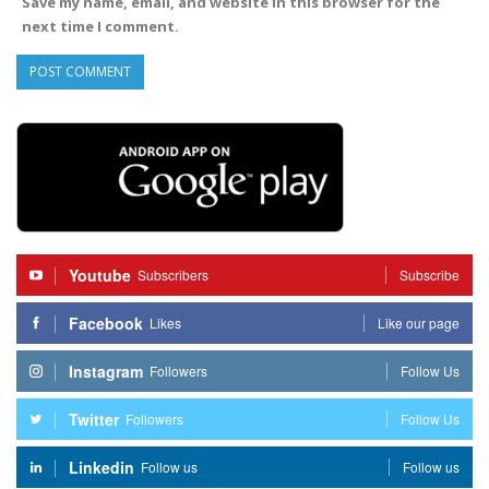
Save my name, email, and website in this browser for the
next time I comment.
Youtube
Subscribers
Subscribe
Facebook
Likes
Like our page
Instagram
Followers
Follow Us
Twitter
Followers
Follow Us
Linkedin
Follow us
Follow us