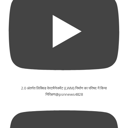
2.0 अंतर्गत लिक्विड वेस्टमैनेजमेंट (LWM) निर्माण का परिषद नें किया
निरिक्षण@psnnews4828