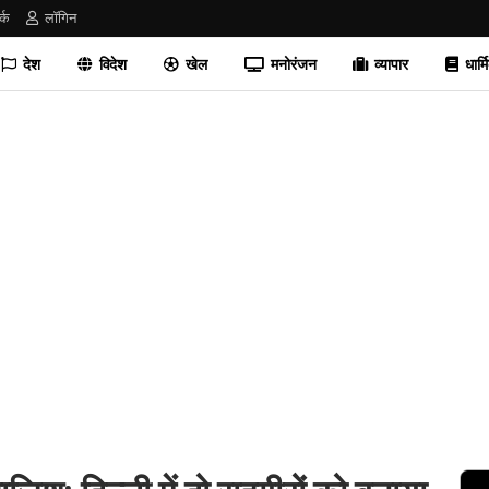
र्क
लॉगिन
देश
विदेश
खेल
मनोरंजन
व्यापार
धार्म