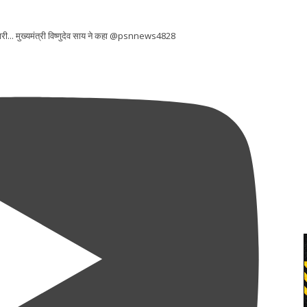
ारी... मुख्यमंत्री विष्णुदेव साय ने कहा @psnnews4828