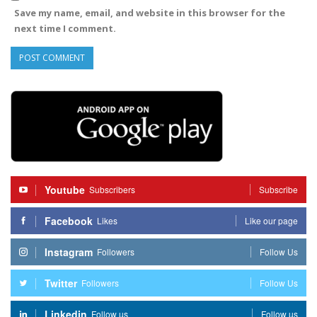
Save my name, email, and website in this browser for the
next time I comment.
Youtube
Subscribers
Subscribe
Facebook
Likes
Like our page
Instagram
Followers
Follow Us
Twitter
Followers
Follow Us
Linkedin
Follow us
Follow us