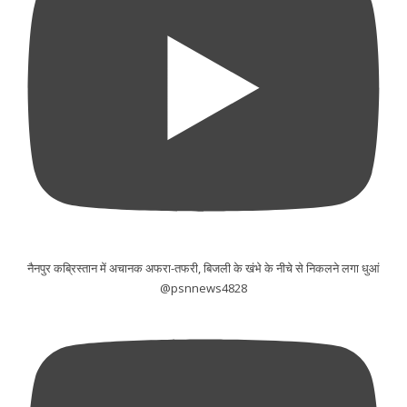
नैनपुर कब्रिस्तान में अचानक अफरा-तफरी, बिजली के खंभे के नीचे से निकलने लगा धुआं
@psnnews4828