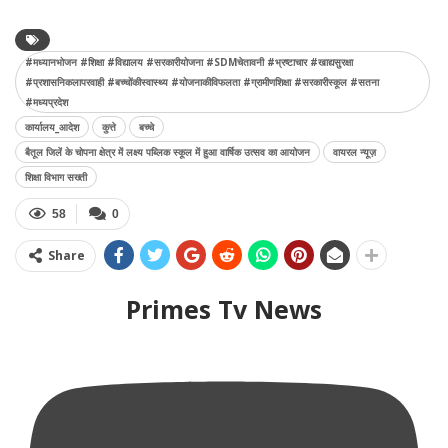
#मध्यानभोजन #शिक्षा #विद्यालय #सरकारीयोजना #SDMचेतावनी #भ्रष्टाचार #खाद्यसुरक्षा
#प्रशासनिकलापरवाही #बच्चोंकीस्वास्थ्य #योजनाकीविफलता #ग्रामीणशिक्षा #सरकारीस्कूल #सतना
#मध्यप्रदेश
कार्यालय_आदेश
कुत्ते
बच्चे
बैतूल जिलें के चोपना क्षेत्र में लक्ष्य पब्लिक स्कूल में हुआ वार्षिक उत्सव का आयोजन
वायरल न्यूज़
शिक्षा विभाग सख्ती
58
0
Share
Primes Tv News