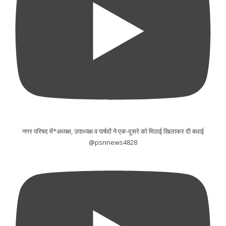
नगर परिषद में*अध्यक्ष, उपाध्यक्ष व पार्षदों ने एक-दूसरे को मिठाई खिलाकर दी बधाई
@psnnews4828